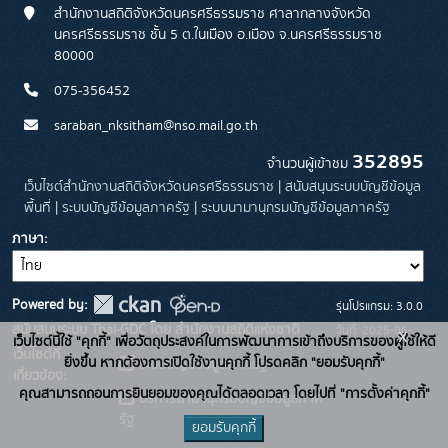
สำนักงานสถิติจังหวัดนครศรีธรรมราช ศาลากลางจังหวัด
นครศรีธรรมราช ชั้น 5 ต.ในเมือง อ.เมือง จ.นครศรีธรรมราช
80000
075-356452
saraban_nksitham@nso.mail.go.th
352895
จำนวนผู้เข้าชม
เว็บไซต์สำนักงานสถิติจังหวัดนครศรีธรรมราช
|
สนับสนุนระบบบัญชีข้อมูล
พื้นที่
|
ระบบบัญชีข้อมูลภาครัฐ
|
ระบบนามานุกรมบัญชีข้อมูลภาครัฐ
ภาษา
Powered by:
รุ่นโปรแกรม: 3.0.0
สนับสนุนระบบ Thai-GDC โดย สำนักงานสถิติแห่งชาติ
วันที่: 2025-06-
x
เว็บไซต์นี้ใช้ "คุกกี้" เพื่อวัตถุประสงค์ในการพัฒนาการเข้าถึงบริการของผู้ใช้ให้ดี
เว็บไซต์ที่
26
ยิ่งขึ้น หากต้องการเปิดใช้งานคุกกี้ โปรดคลิก "ยอมรับคุกกี้"
ระบบบัญชีข้อมูลภาครัฐ
เกี่ยวข้อง:
คุณสามารถถอนการยินยอมของคุณได้ตลอดเวลา โดยไปที่ "การตั้งค่าคุกกี้"
บริการนามานุกรมบัญชีข้อมูลภาค
รัฐ
ยอมรับคุกกี้