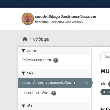
Skip to main content
ชุดข้อมูล
องค์กร
สำนักงานสถิติแห่งชาติ
1
พบ 
กลุ่ม
สาขารายได้และรายจ่ายของครัวเรือน
x
1
แท็ค:
สาขา
สาขาสวัสดิการสังคม
1
แท็ค
สัดส่