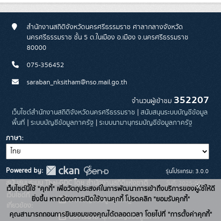
สำนักงานสถิติจังหวัดนครศรีธรรมราช ศาลากลางจังหวัด
นครศรีธรรมราช ชั้น 5 ต.ในเมือง อ.เมือง จ.นครศรีธรรมราช
80000
075-356452
saraban_nksitham@nso.mail.go.th
352207
จำนวนผู้เข้าชม
เว็บไซต์สำนักงานสถิติจังหวัดนครศรีธรรมราช
|
สนับสนุนระบบบัญชีข้อมูล
พื้นที่
|
ระบบบัญชีข้อมูลภาครัฐ
|
ระบบนามานุกรมบัญชีข้อมูลภาครัฐ
ภาษา
Powered by:
รุ่นโปรแกรม: 3.0.0
สนับสนุนระบบ Thai-GDC โดย สำนักงานสถิติแห่งชาติ
วันที่: 2025-06-
x
เว็บไซต์นี้ใช้ "คุกกี้" เพื่อวัตถุประสงค์ในการพัฒนาการเข้าถึงบริการของผู้ใช้ให้ดี
เว็บไซต์ที่
26
ยิ่งขึ้น หากต้องการเปิดใช้งานคุกกี้ โปรดคลิก "ยอมรับคุกกี้"
ระบบบัญชีข้อมูลภาครัฐ
เกี่ยวข้อง:
คุณสามารถถอนการยินยอมของคุณได้ตลอดเวลา โดยไปที่ "การตั้งค่าคุกกี้"
บริการนามานุกรมบัญชีข้อมูลภาค