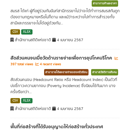
สาขาการค้าและราคา
สมรส ได้แก่ ผู้ที่อยู่ร่วมกันฉันท์สามีภรรยาไม่ว่าจะได้ทำการสมรสกันถูก
ต้องตามกฎหมายหรือไม่ก็ตาม และแม้ว่าระหว่างไปทำการสำรวจทั้ง
สามีและภรรยาจะไม่ได้อยู่ด้วยกัน...
CSV
XLSX
สำนักงานสถิติแห่งชาติ
4 เมษายน 2567
สัดส่วนคนจนเมื่อวัดด้านรายจ่ายเพื่อการอุปโภคบริโภค
397 total views
4 recent views
สาขารายได้และรายจ่ายของครัวเรือน
สาขาสวัสดิการสังคม
สัดส่วนคนจน (Headcount Ratio หรือ Headcount Index) เป็นตัวที่
บ่งชี้ภาวะความยากจน (Poverty Incidence) ซึ่งนิยมใช้กันมาก บาง
ครั้งเรียกว่า...
CSV
XLSX
สำนักงานสถิติแห่งชาติ
4 เมษายน 2567
พื้นที่ก่อสร้างที่ได้รับอนุญาตให้ก่อสร้างทั่วประเทศ