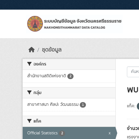
Skip to main content
ชุดข้อมูล
องค์กร
สำนักงานสถิติแห่งชาติ
2
พบ 
กลุ่ม
สาขาศาสนา ศิลปะ วัฒนธรรม
1
แท็ค:
แท็ค
จำนว
Official Statistics
x
2
แรงงาน