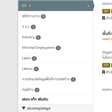
แรงงาน
OS
x
2
CSV
สถิติทางการ
2
สำนั
3 อ.1
1
พื้นท
Industry
1
recent 
Informal Employment
1
ข้อมูล
ไม่ใช่อ
Labor
1
CSV
Labour
1
สำนั
การประมวลข้อมูลพื้นที่การก่อสร้าง
1
ก่อสร้าง
คุณสาม
1
แสดง แท็ค เพิ่มเติม
ประเภทชุดข้อมูล