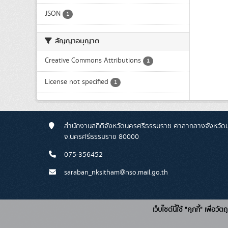
JSON
1
สัญญาอนุญาต
Creative Commons Attributions
1
License not specified
1
สำนักงานสถิติจังหวัดนครศรีธรรมราช ศาลากลางจังหวัดนคร
จ.นครศรีธรรมราช 80000
075-356452
saraban_nksitham@nso.mail.go.th
เว็บไซต์นี้ใช้ "คุกกี้" เพื