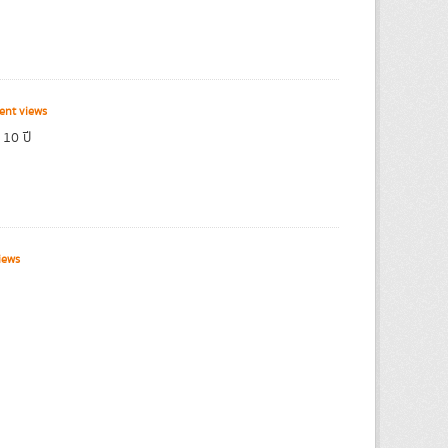
ent views
 10 ปี
iews