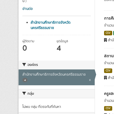
องค์กร
น )
อ่านต่อ
การศ
สำนักงานศึกษาธิการจังหวัด
จำนวนน
นครศรีธรรมราช
CSV
สำนั
ผู้ติดตาม
ชุดข้อมูล
0
4
สถานศ
จำนวน
องค์กร
CSV
สำนักงานศึกษาธิการจังหวัดนครศรีธรรมราช
สำนั
x
4
ครูแล
กลุ่ม
จำนวน
ไม่พบ กลุ่ม ที่ตรงกับที่ค้นหา
CSV