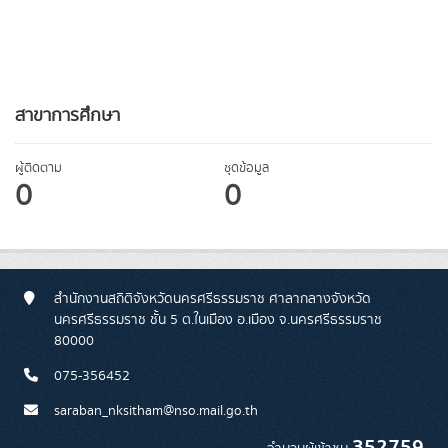
สาขาการศึกษา
ผู้ติดตาม
ชุดข้อมูล
0
0
สำนักงานสถิติจังหวัดนครศรีธรรมราช ศาลากลางจังหวัด
นครศรีธรรมราช ชั้น 5 ต.ในเมือง อ.เมือง จ.นครศรีธรรมราช
80000
075-356452
saraban_nksitham@nso.mail.go.th
352759