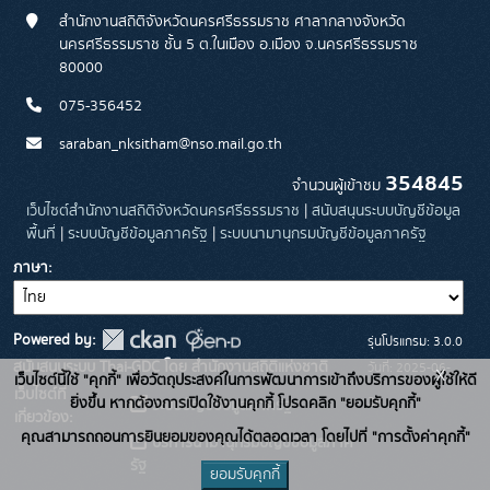
สำนักงานสถิติจังหวัดนครศรีธรรมราช ศาลากลางจังหวัด
นครศรีธรรมราช ชั้น 5 ต.ในเมือง อ.เมือง จ.นครศรีธรรมราช
80000
075-356452
saraban_nksitham@nso.mail.go.th
354845
จำนวนผู้เข้าชม
เว็บไซต์สำนักงานสถิติจังหวัดนครศรีธรรมราช
|
สนับสนุนระบบบัญชีข้อมูล
พื้นที่
|
ระบบบัญชีข้อมูลภาครัฐ
|
ระบบนามานุกรมบัญชีข้อมูลภาครัฐ
ภาษา
Powered by:
รุ่นโปรแกรม: 3.0.0
สนับสนุนระบบ Thai-GDC โดย สำนักงานสถิติแห่งชาติ
วันที่: 2025-06-
x
เว็บไซต์นี้ใช้ "คุกกี้" เพื่อวัตถุประสงค์ในการพัฒนาการเข้าถึงบริการของผู้ใช้ให้ดี
เว็บไซต์ที่
26
ยิ่งขึ้น หากต้องการเปิดใช้งานคุกกี้ โปรดคลิก "ยอมรับคุกกี้"
ระบบบัญชีข้อมูลภาครัฐ
เกี่ยวข้อง:
คุณสามารถถอนการยินยอมของคุณได้ตลอดเวลา โดยไปที่ "การตั้งค่าคุกกี้"
บริการนามานุกรมบัญชีข้อมูลภาค
รัฐ
ยอมรับคุกกี้