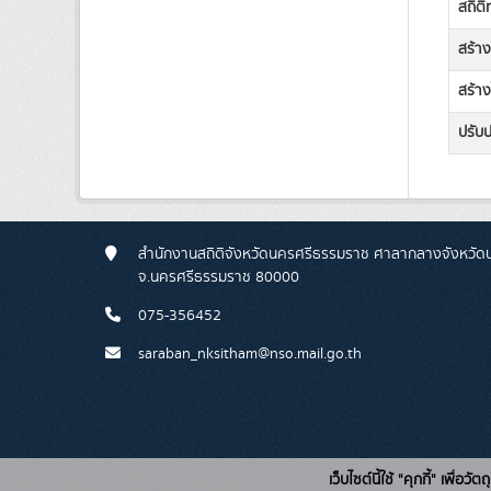
สถิต
สร้า
สร้าง
ปรับป
สำนักงานสถิติจังหวัดนครศรีธรรมราช ศาลากลางจังหวัดนคร
จ.นครศรีธรรมราช 80000
075-356452
saraban_nksitham@nso.mail.go.th
เว็บไซต์นี้ใช้ "คุกกี้" เพื