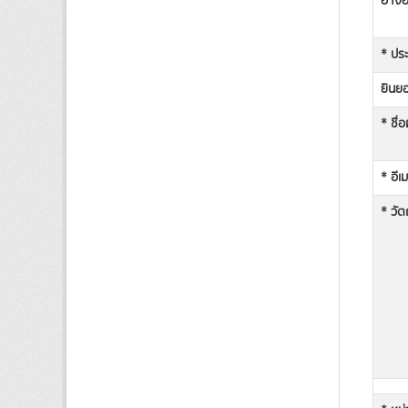
อ้าง
* ประ
ยินยอ
* ชื่
* อีเ
* วัต