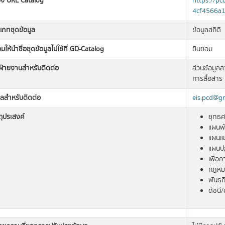
อิง URL Catalog
https://pc
4cf4566a1
เภทชุดข้อมูล
ข้อมูลสถิติ
มให้นำชื่อชุดข้อมูลไปใช้ที่ GD-Catalog
ยินยอม
อฝ่ายงานสำหรับติดต่อ
ส่วนข้อมูล
การสื่อสาร
มลสำหรับติดต่อ
eis.pcd@g
ถุประสงค์
ยุทธศ
แผนพั
แผนแม
แผนปฏ
เพื่อ
กฎหมา
พันธก
ดัชนี/