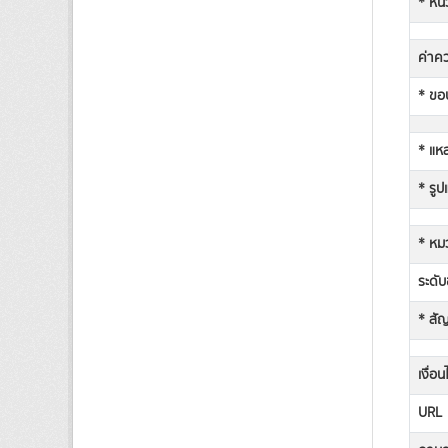
* หน่
ค่าคว
* ขอบ
* แหล
* รูป
* หม
ระดับช
* สั
เงื่อ
URL