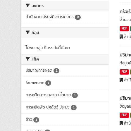
องค์กร
ครัวเ
สำนักงานเศรษฐกิจการเกษตร
9
จำนวนค
PDF
กลุ่ม
สำน
ไม่พบ กลุ่ม ที่ตรงกับที่ค้นหา
ปริมา
แท็ค
ข้อมูล
ปริมาณการผลิต
2
PDF
สำน
farmerone
1
การผลิต การตลาด นโยบาย
1
ปริม
ข้อมูล
การผลิตพืช ปศุสัตว์ ประมง
1
PDF
ข้าว
1
สำน