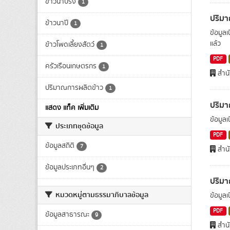
ข้าวนาปรัง
1
ปริมา
ข้าวนาปี
1
ข้อมูล
แล้ว
ข้าวโพดเลี้ยงสัตว์
1
PDF
ครัวเรือนเกษตรกร
1
สำน
ปริมาณการผลิตข้าว
1
ปริม
แสดง แท็ค เพิ่มเติม
ข้อมูล
ประเภทชุดข้อมูล
PDF
ข้อมูลสถิติ
7
สำน
ข้อมูลประเภทอื่นๆ
2
ปริม
หมวดหมู่ตามธรรมาภิบาลข้อมูล
ข้อมูล
PDF
ข้อมูลสาธารณะ
9
สำน