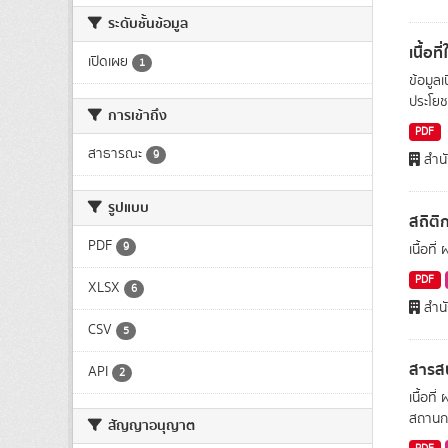
ระดับชั้นข้อมูล
เนื้อ
เปิดเผย
1
ข้อมูลเ
ประโยช
การเข้าถึง
PDF
สาธารณะ
9
สำน
รูปแบบ
สถิต
PDF
9
เนื้อที
PDF
XLSX
6
สำน
CSV
5
สารส
API
2
เนื้อท
สถานก
สัญญาอนุญาต