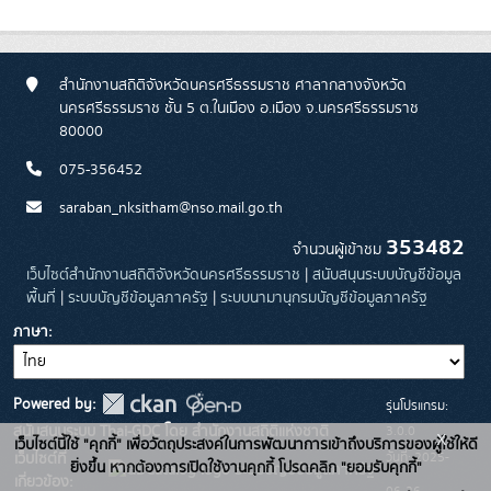
สำนักงานสถิติจังหวัดนครศรีธรรมราช ศาลากลางจังหวัด
นครศรีธรรมราช ชั้น 5 ต.ในเมือง อ.เมือง จ.นครศรีธรรมราช
80000
075-356452
saraban_nksitham@nso.mail.go.th
353482
จำนวนผู้เข้าชม
เว็บไซต์สำนักงานสถิติจังหวัดนครศรีธรรมราช
|
สนับสนุนระบบบัญชีข้อมูล
พื้นที่
|
ระบบบัญชีข้อมูลภาครัฐ
|
ระบบนามานุกรมบัญชีข้อมูลภาครัฐ
ภาษา
Powered by:
รุ่นโปรแกรม:
3.0.0
สนับสนุนระบบ Thai-GDC โดย สำนักงานสถิติแห่งชาติ
x
เว็บไซต์นี้ใช้ "คุกกี้" เพื่อวัตถุประสงค์ในการพัฒนาการเข้าถึงบริการของผู้ใช้ให้ดี
วันที่: 2025-
เว็บไซต์ที่
ยิ่งขึ้น หากต้องการเปิดใช้งานคุกกี้ โปรดคลิก "ยอมรับคุกกี้"
ระบบบัญชีข้อมูลภาครัฐ
เกี่ยวข้อง:
06-26